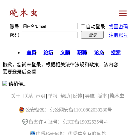
账号
自动登录
找回密码
密码
注册账号
登录
首页
论坛
文献
职聘
论文
搜索
抱歉，您尚未登录，根据相关法律法规和政策，该内容
需要登录后查看
请稍候...
关于
|
联系
|
声明
|
举报
|
帮助
|
反馈
|
导航
|
版本
|
晓木虫
公安备案：京公网安备11010802030280号
备案许可证号：京ICP备19032535号-4
优质科研网站
|
优秀信息互联网站