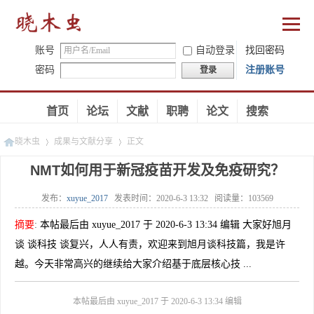
账号
自动登录
找回密码
密码
注册账号
登录
首页
论坛
文献
职聘
论文
搜索
晓木虫
成果与文献分享
正文
NMT如何用于新冠疫苗开发及免疫研究？
发布：
xuyue_2017
发表时间：
2020-6-3 13:32
阅读量：
103569
»
»
摘要
:
本帖最后由 xuyue_2017 于 2020-6-3 13:34 编辑 大家好旭月
谈 谈科技 谈复兴，人人有责，欢迎来到旭月谈科技篇，我是许
越。今天非常高兴的继续给大家介绍基于底层核心技 ...
本帖最后由 xuyue_2017 于 2020-6-3 13:34 编辑