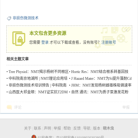
非损伤微测技术
x
本文包含更多资源
您需要
登录
才可以下载或查看，没有账号？
注册账号
相关主题文章
•
Tree Physiol：NMT揭示杨树不同根区
•
Hortic Res：NMT结合根系转基因技
NO3-吸收差异与miRNA调节有关
术快速验证基因功能
•
中科院南京地湖所 | NMT理论应用培
•
J Hazard Mater：NMT为Si提升藻耐Cd
训现场回顾
力提供证据
•
非损伤微测技术培训预告 | 中科院南
•
JHM：NMT发现杨树雌雄株吸镉速率
京地理与湖泊研究所
差异揭示其不同耐镉策略
•
山西医大祁金顺：NMT证实抗T2DM
•
自然 通讯：NMT为质子泵激发花粉
药物维持钙稳态缓解Aβ毒性
管生长并支撑其极性提供证据
评论
举报
关于
|
联系
|
声明
|
举报
|
帮助
|
反馈
|
导航
|
版本
|
晓木虫