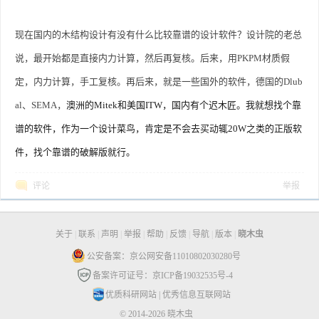
现在国内的木结构设计有没有什么比较靠谱的设计软件？设计院的老总
说，最开始都是直接内力计算，然后再复核。后来，用PKPM材质假
定，内力计算，手工复核。再后来，就是一些国外的软件，德国的Dlub
al、SEMA，
澳洲的Mitek和美国ITW，国内有个迟木匠。我就想找个靠
谱的软件，作为一个设计菜鸟，肯定是不会去买动辄20W之类的正版软
件，找个靠谱的破解版就行。
评论
举报
关于
|
联系
|
声明
|
举报
|
帮助
|
反馈
|
导航
|
版本
|
晓木虫
公安备案：京公网安备11010802030280号
备案许可证号：京ICP备19032535号-4
优质科研网站
|
优秀信息互联网站
© 2014-2026 晓木虫