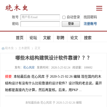
账号
自动登录
找回密码
密码
注册账号
登录
首页
论坛
文献
职聘
论文
搜索
晓木虫
土木建筑
正文
哪些木结构建筑设计软件靠谱？？？
发布：
花心风戽
发表时间：
2020-5-25 02:24
阅读量：
109692
»
»
摘要
:
本帖最后由 花心风戽 于 2020-5-25 02:26 编辑 现在国内的木
结构设计有没有什么比较靠谱的设计软件？设计院的老总说，最开
始都是直接内力计算，然后再复核。后来，用PKP ...
本帖最后由 花心风戽 于 2020-5-25 02:26 编辑