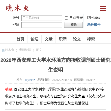
账号
自动登录
找回密码
密码
注册账号
登录
首页
论坛
文献
职聘
论文
搜索
晓木虫
考研论坛
正文
2020年西安理工大学水环境方向接收调剂硕士研究
生说明
»
»
发布：
lxy1992
发表时间：
2020-5-20 09:06
阅读量：
107097
摘要
:
西安理工大学水利水电学院“水生态过程与模拟研究中心”接
收调剂硕士研究考生，以报考专业型的研究考生为主（仅考虑考研
时考了数学的考生），硕士导师为倪晋仁院士及潘保柱 ...