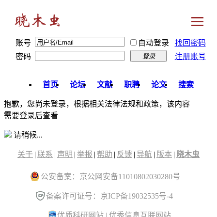
账号
自动登录
找回密码
密码
注册账号
登录
首页
论坛
文献
职聘
论文
搜索
抱歉，您尚未登录，根据相关法律法规和政策，该内容
需要登录后查看
请稍候...
关于
|
联系
|
声明
|
举报
|
帮助
|
反馈
|
导航
|
版本
|
晓木虫
公安备案：京公网安备11010802030280号
备案许可证号：京ICP备19032535号-4
优质科研网站
|
优秀信息互联网站