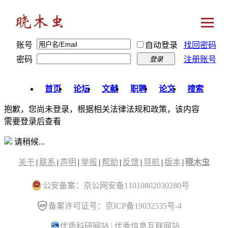
账号
自动登录
找回密码
密码
注册账号
登录
首页
论坛
文献
职聘
论文
搜索
抱歉，您尚未登录，根据相关法律法规和政策，该内容
需要登录后查看
请稍候...
关于
|
联系
|
声明
|
举报
|
帮助
|
反馈
|
导航
|
版本
|
晓木虫
公安备案：京公网安备11010802030280号
备案许可证号：京ICP备19032535号-4
优质科研网站
|
优秀信息互联网站