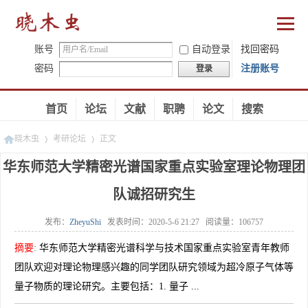
账号
自动登录
找回密码
密码
注册账号
登录
首页
论坛
文献
职聘
论文
搜索
晓木虫
考研论坛
正文
华东师范大学精密光谱国家重点实验室理论物理团
队诚招研究生
»
»
发布：
ZheyuShi
发表时间：
2020-5-6 21:27
阅读量：
106757
摘要
:
华东师范大学精密光谱科学与技术国家重点实验室青年教师
团队欢迎对理论物理感兴趣的同学团队研究领域为超冷原子气体等
量子物质的理论研究。主要包括：1. 量子 ...