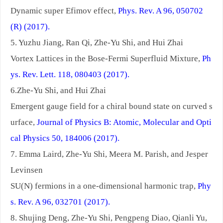
Dynamic super Efimov effect,
Phys. Rev. A 96, 050702
(R) (2017).
5. Yuzhu Jiang, Ran Qi, Zhe-Yu Shi, and Hui Zhai
Vortex Lattices in the Bose-Fermi Superfluid Mixture,
Ph
ys. Rev. Lett. 118, 080403 (2017).
6.Zhe-Yu Shi, and Hui Zhai
Emergent gauge field for a chiral bound state on curved s
urface,
Journal of Physics B: Atomic, Molecular and Opti
cal Physics 50, 184006 (2017).
7. Emma Laird, Zhe-Yu Shi, Meera M. Parish, and Jesper
Levinsen
SU(N) fermions in a one-dimensional harmonic trap,
Phy
s. Rev. A 96, 032701 (2017).
8. Shujing Deng, Zhe-Yu Shi, Pengpeng Diao, Qianli Yu,