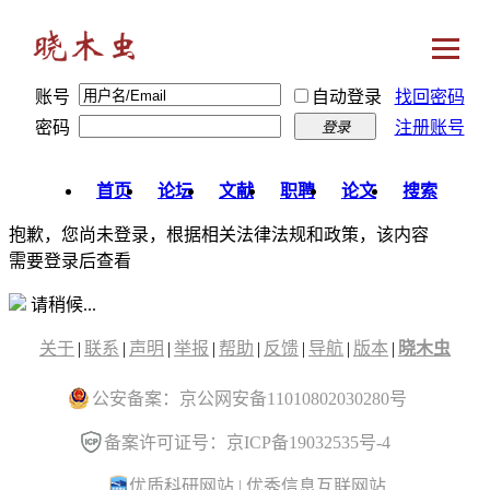
账号
自动登录
找回密码
密码
注册账号
登录
首页
论坛
文献
职聘
论文
搜索
抱歉，您尚未登录，根据相关法律法规和政策，该内容
需要登录后查看
请稍候...
关于
|
联系
|
声明
|
举报
|
帮助
|
反馈
|
导航
|
版本
|
晓木虫
公安备案：京公网安备11010802030280号
备案许可证号：京ICP备19032535号-4
优质科研网站
|
优秀信息互联网站