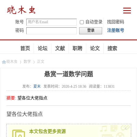
账号
自动登录
找回密码
密码
注册账号
登录
首页
论坛
文献
职聘
论文
搜索
晓木虫
数学
正文
悬赏一道数学问题
发布：
夏末
发表时间：
2020-4-25 18:36
阅读量：
113831
»
»
摘要
:
望各位大佬指点
望各位大佬指点
x
本文包含更多资源