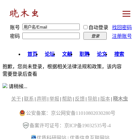
账号
自动登录
找回密码
密码
注册账号
登录
首页
论坛
文献
职聘
论文
搜索
抱歉，您尚未登录，根据相关法律法规和政策，该内容
需要登录后查看
请稍候...
关于
|
联系
|
声明
|
举报
|
帮助
|
反馈
|
导航
|
版本
|
晓木虫
公安备案：京公网安备11010802030280号
备案许可证号：京ICP备19032535号-4
优质科研网站
|
优秀信息互联网站