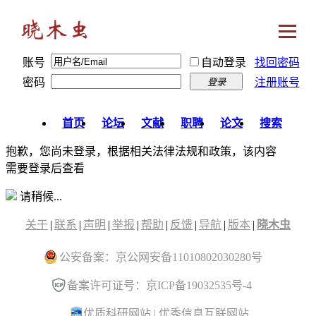
账号
自动登录
找回密码
密码
注册账号
登录
首页
论坛
文献
职聘
论文
搜索
抱歉，您尚未登录，根据相关法律法规和政策，该内容
需要登录后查看
请稍候...
关于
|
联系
|
声明
|
举报
|
帮助
|
反馈
|
导航
|
版本
|
晓木虫
公安备案：京公网安备11010802030280号
备案许可证号：京ICP备19032535号-4
优质科研网站
|
优秀信息互联网站