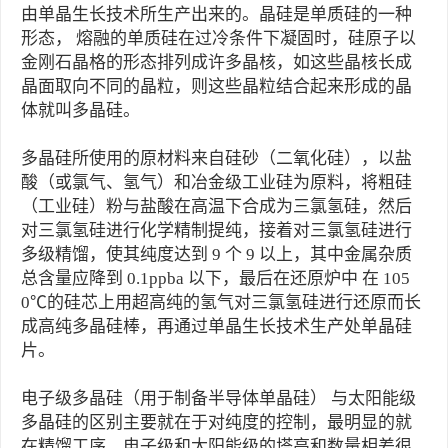
由单晶生长技术所生产出来的。晶硅是单质硅的一种
形态， 熔融的单质硅在过冷条件下凝固时，硅原子以
金刚石晶格的形态排列成许多晶核，如这些晶核长成
晶面取向不同的晶粒，则这些晶粒结合起来形成的晶
体就叫多晶硅。
多晶硅所使用的原材料来自硅砂（二氧化硅），以盐
酸（或氯气、氢气）和冶金级工业硅为原料，将粗硅
（工业硅）粉与盐酸在高温下合成为三氯氢硅，然后
对三氯氢硅进行化学精制提纯，接着对三氯氢硅进行
多级精馏，使其纯度达到 9 个 9 以上，其中金属杂质
总含量应降到 0.1ppba 以下，最后在还原炉中 在 105
0℃的硅芯上用超高纯的氢气对三氯氢硅进行还原而长
成高纯多晶硅棒，再通过单晶生长技术生产处单晶硅
片。
电子级多晶硅（用于制备半导体单晶硅） 与太阳能级
多晶硅的区别主要就在于对纯度的控制，最明显的就
在精馏工序，电子级和太阳能级的塔高和数量相差很