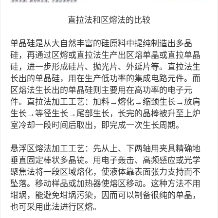
直拉法和区熔法的比较
单晶硅是从大自然丰富的硅原料中提纯制造出多晶
硅，再通过区熔或直拉法生产出区熔单晶或直拉单晶
硅，进一步形成硅片、抛光片、外延片等。直拉法生
长出的单晶硅，用在生产低功率的集成电路元件。而
区熔法生长出的单晶硅则主要用在高功率的电子元
件。直拉法加工工艺：加料→熔化→缩颈生长→放肩
生长→等径生长→尾部生长，长完的晶棒被升至上炉
室冷却一段时间后取出，即完成一次生长周期。
悬浮区熔法加工工艺：先从上、下两轴用夹具精确地
垂直固定棒状多晶锭。用电子轰击、高频感应或光学
聚焦法将一段区域熔化，使液体靠表面张力支持而不
坠落。移动样品或加热器使熔区移动。这种方法不用
坩埚，能避免坩埚污染，因而可以制备很纯的单晶，
也可采用此法进行区熔。