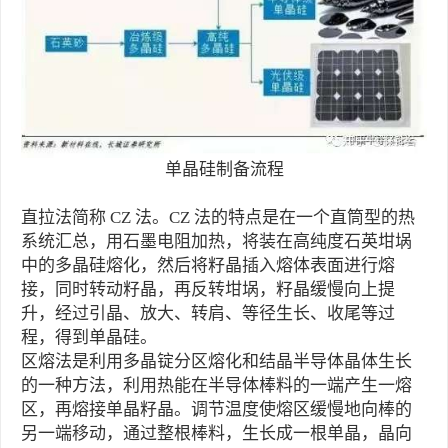
单晶硅制备流程
直拉法简称 CZ 法。CZ 法的特点是在一个直筒型的热
系统汇总，用石墨电阻加热，将装在高纯度石英坩埚
中的多晶硅熔化，然后将籽晶插入熔体表面进行熔
接，同时转动籽晶，再反转坩埚，籽晶缓慢向上提
升，经过引晶、放大、转肩、等径生长、收尾等过
程，得到单晶硅。
区熔法是利用多晶锭分区熔化和结晶半导体晶体生长
的一种方法，利用热能在半导体棒料的一端产生一熔
区，再熔接单晶籽晶。调节温度使熔区缓慢地向棒的
另一端移动，通过整根棒料，生长成一根单晶，晶向