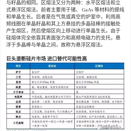
与籽晶的相同。区熔法又分为两种：水平区熔法和立
式悬浮区熔法。前者主要用于锗、 GaAs 等材料的提纯
和单晶生长。后者是在气氛或真空的炉室中，利用高
频线圈在单晶籽晶和其上方悬挂的多晶硅棒的接触处
产生熔区，然后使熔区向上移动进行单晶生长。由于
硅熔体完全依靠其表面张力和高频电磁力的支托，悬
浮于多晶棒与单晶之间，故称为悬浮区熔法。
巨头垄断硅片市场 进口替代可能性高