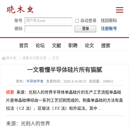
账号
自动登录
找回密码
密码
注册账号
登录
首页
论坛
文献
职聘
论文
搜索
晓木虫
成果与文献分享
正文
一文看懂半导体硅片所有猫腻
发布：
半导体学者
发表时间：
2020-4-10 09:25
阅读量：
109832
»
»
摘要
:
来源：光刻人的世界半导体单晶硅片的生产工艺流程单晶硅
片是单晶硅棒经由一系列工艺切割而成的，制备单晶硅的方法有直
拉法（ CZ 法）、区熔法（ FZ 法）和外延法，其中 ...
来源：光刻人的世界