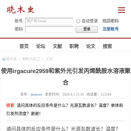
账号
自动登录
找回密码
密码
注册账号
登录
首页
论坛
文献
职聘
论文
搜索
晓木虫
材料与化工
正文
使用irgacure2959和紫外光引发丙烯酰胺水溶液聚
合
»
»
发布：
justsoso
发表时间：
2020-4-1 21:45
阅读量：
121544
摘要
:
请问具体的反应条件是什么？光源瓦数波长？温度？单体和
引发剂浓度？谢谢！
请问具体的反应条件是什么？光源瓦数波长？温度？