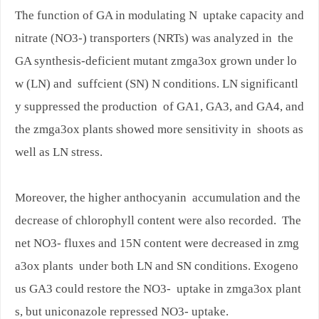
The function of GA in modulating N uptake capacity and
nitrate (NO3-) transporters (NRTs) was analyzed in the
GA synthesis-deficient mutant zmga3ox grown under lo
w (LN) and suffcient (SN) N conditions. LN significantl
y suppressed the production of GA1, GA3, and GA4, and
the zmga3ox plants showed more sensitivity in shoots as
well as LN stress.
Moreover, the higher anthocyanin accumulation and the
decrease of chlorophyll content were also recorded. The
net NO3- fluxes and 15N content were decreased in zmg
a3ox plants under both LN and SN conditions. Exogeno
us GA3 could restore the NO3- uptake in zmga3ox plant
s, but uniconazole repressed NO3- uptake.