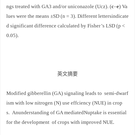
ngs treated with GA3 and/or uniconazole (Ucz). (
c
–
e
) Va
lues were the means ±SD (n = 3). Different lettersindicate
d significant difference calculated by Fisher’s LSD (p <
0.05).
英文摘要
Modified gibberellin (GA) signaling leads to semi-dwarf
ism with low nitrogen (N) use effciency (NUE) in crop
s. Anunderstanding of GA mediatedNuptake is essential
for the development of crops with improved NUE.