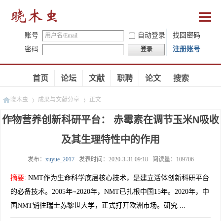
账号
自动登录
找回密码
密码
注册账号
登录
首页
论坛
文献
职聘
论文
搜索
晓木虫
成果与文献分享
正文
作物营养创新科研平台： 赤霉素在调节玉米N吸收
及其生理特性中的作用
»
»
发布：
xuyue_2017
发表时间：
2020-3-31 09:18
阅读量：
109706
摘要
:
NMT作为生命科学底层核心技术，是建立活体创新科研平台
的必备技术。2005年~2020年，NMT已扎根中国15年。2020年，中
国NMT销往瑞士苏黎世大学，正式打开欧洲市场。研究 ...