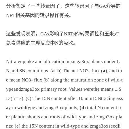
分析鉴定了一些转录因子，这些转录因子与GA介导的
NRT相关基因的转录操作有关。
这些发现表明，GAs影响了NRTs的转录调控和玉米对
氮素供应的生理反应中N的吸收。
Nitrateuptake and allocation in zmga3ox plants under L
N and SN conditions. (
a
–
b
) The net NO3- flux (
a
), and th
e mean NO3- flux (b) along the maturation zone of wild-t
ypeandzmga3ox primary root. Values werethe means ± S
D (n =7). (
c
) The 15N content after 10 min15Ntracing ass
ay in wildtype and zmga3ox plants; (
d
) total N content p
er plantin shoots and roots of wild-type and zmga3ox pla
nts; (
e
) the 15N content in wild-type and zmga3oxseedli