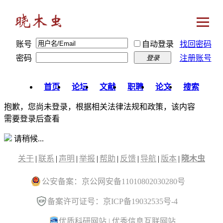
账号
自动登录
找回密码
密码
注册账号
登录
首页
论坛
文献
职聘
论文
搜索
抱歉，您尚未登录，根据相关法律法规和政策，该内容
需要登录后查看
请稍候...
关于
|
联系
|
声明
|
举报
|
帮助
|
反馈
|
导航
|
版本
|
晓木虫
公安备案：京公网安备11010802030280号
备案许可证号：京ICP备19032535号-4
优质科研网站
|
优秀信息互联网站