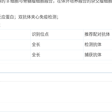
 小鼠获得的 B 细胞与骨髓瘤细胞融合，在体外培养融合的杂交
 C 反应蛋白；双抗体夹心免疫检测；
性
识别位点
推荐配对抗体
全长
检测抗体
全长
捕获抗体