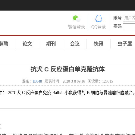
账号
密码
微信登录
QQ登录
职聘
论文
期刊
会议
快讯
虫子屋
抗犬 C 反应蛋白单克隆抗体
发布：
ll8848
发表时间：
2020-3-8 09:16
阅读量：
128815
储存条件：-20℃犬 C 反应蛋白免疫 Balb/c 小鼠获得的 B 细胞与骨髓
℃