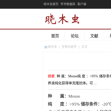
晓木虫首页
学术数据库
客户端
首页
论坛
文献
晓木虫
生物与医学
正文
»
»
摘要
:
种 属：Mouse纯 度 ：>95% 
养液纯化获得单克隆抗体。可 ...
种
属：
Mouse
纯
度
：
>95%
储存条件
：
-20