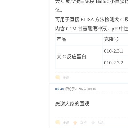
犬
C 反应蛋白免疫 Balb/c
体。
可用于直接
ELISA 方法检测犬
内含
0.1M 甘氨酸缓冲液，pH 中
产品
克隆号
010-2.3.1
犬 C 反应蛋白
010-2.3.2
评论
ll8848
评论于
2020-3-8 09:16
感谢大家的围观
评论
支持
反对