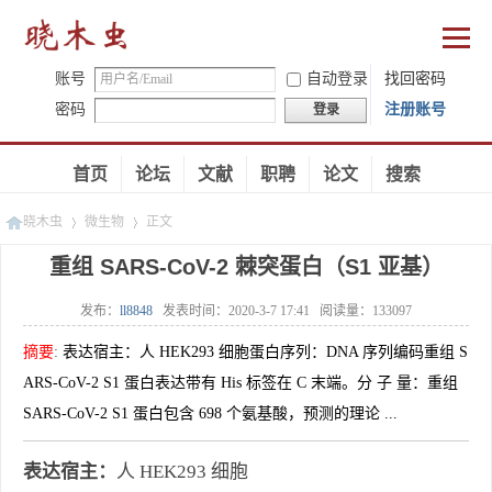
账号
自动登录
找回密码
密码
注册账号
登录
首页
论坛
文献
职聘
论文
搜索
晓木虫
微生物
正文
重组 SARS-CoV-2 棘突蛋白（S1 亚基）
发布：
ll8848
发表时间：
2020-3-7 17:41
阅读量：
133097
»
»
摘要
:
表达宿主：人 HEK293 细胞蛋白序列：DNA 序列编码重组 S
ARS-CoV-2 S1 蛋白表达带有 His 标签在 C 末端。分 子 量：重组
SARS-CoV-2 S1 蛋白包含 698 个氨基酸，预测的理论 ...
表达宿主：
人
HEK293 细胞