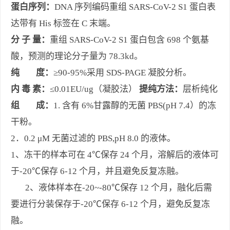
蛋白序列：
DNA 序列编码重组 SARS-CoV-2 S1 蛋白表
达带有 His 标签在 C 末端。
分
子
量：
重组 SARS-CoV-2 S1 蛋白包含 698 个氨基
酸，预测的理论分子量为 78.3kd。
纯
度：
≥90-95%采用 SDS-PAGE 凝胶分析。
内
毒
素：
≤0.01EU/ug（凝胶法）
提纯方法：
层析纯化
组
成：
1. 含有 6%甘露醇的无菌 PBS(pH 7.4）的冻
干粉。
2．0.2 μM 无菌过滤的 PBS,pH 8.0 的液体。
1、冻干的样本可在 4℃保存 24 个月，溶解后的液体可
于-20℃保存 6-12 个月，并且避免反复冻融。
2、液体样本在-20~-80℃保存 12 个月，融化后需
要进行分装保存于-20℃保存 6-12 个月，避免反复冻
融。