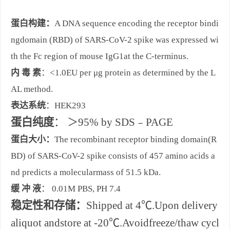
蛋白构建：
A DNA sequence encoding the receptor bindi
ngdomain (RBD) of SARS-CoV-2 spike was expressed wi
th the Fc region of mouse IgG1at the C-terminus.
内
毒
素
：<1.0EU per μg protein as determined by the L
AL method.
表达系统
：HEK293
蛋白纯度
：
＞
95% by SDS
﹣
PAGE
蛋白大小：
The recombinant receptor binding domain(R
BD) of SARS-CoV-2 spike consists of 457 amino acids a
nd predicts a molecularmass of 51.5 kDa.
缓
冲
液
：
0.01M PBS, PH 7.4
稳定性和存储：
Shipped at 4
℃
.Upon delivery
aliquot andstore at -20
℃
.Avoidfreeze/thaw cycl