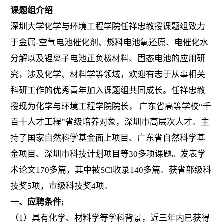
课题组介绍
深圳大学化学与环境工程学院任祥忠
教授课题组致力
于
金属
-
空气电池催化剂、
燃料电池
氧还原
、
电催化
水
分解
以及锂离子电池正负极材料、固态电池
的应用研
究，涉及化学、材料学等领域，欢迎有志于从事相关
科研工作的优秀青年加入课题组共同成长。
任祥忠
教
授
现为化学与环境工程学院院长
，
广东省高等学校
“千
百十人才工程”省级培养对象
，深圳市高层次人才。
主
持了国家自然科学基金
面上
项目、广东省自然科学基
金项目、深圳市科技计划项目等
30
多项课题。发表学
术论文
1
70
多篇，其中被
SCI
收录
140
多篇
。获
省部级科
技奖
5
项，市级科技奖
4
项
。
一
、应聘条件
;
（
1
）
具有化学、材料学等学科背景，
近
三
年内已获得