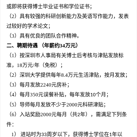
或即将获得博士毕业证书和学位证书；
（
2
）具有较强的科研创新能力及英语写作能力，发表
过较好的学术论文；
（
3
）具有优良的团队合作精神。
二
、聘期待遇
（年薪
约
34
万元）
（
1
）按深圳市人事局有关博士后考核与津贴发放标
准，
18
万元
/
年（
免税
）；
（
2
）深圳大学提供每年
8.4
万元生活津贴，按月发放；
（
3
）每月发放
2240
元房补；
（
4
）每月
350
元误餐补贴，每年发放
个月；
10
（
5
）导师每月发放不少于
2000
元科研津贴；
（
6
）入站奖励
2000
元每月（共
年），需满足下列条
2
件：
1
） 进站时为
周岁以下，获得博士学位在
年以
33
1