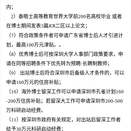
内；
2
）泰晤士高等教育世界大学前
200
名高校毕业
或者
在博士期间发表
3
篇
二区
以上论文
；
JCR
（
7
）
符合政策条件者可申请广东省博士后人才引进计
划，最高
100
万元津贴。
。
（
8
）优秀博士后可按深圳大学人事部门政策要求
，
申
请
在同等招聘条件下
优先转为
预聘
-
长聘制
教师；
（
9
）
出站博士后符合深圳市后备级人才条件的，可以
申请
160
万元的住房补贴；
（
10
）海外博士留深工作可以申请深圳市孔雀计划
160
-200
万住房补贴；若留深大
工作
可申请
深圳市
200-500
万科研启动经费。
（
11
）按深圳市政府有关规定，对出站后留深工作者
给予
30
万元科研启动经费；