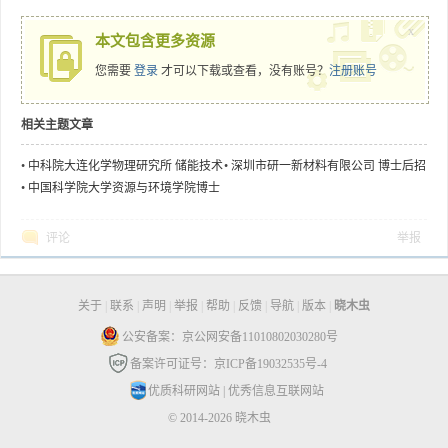
x
本文包含更多资源
您需要
登录
才可以下载或查看，没有账号？
注册账号
相关主题文章
•
中科院大连化学物理研究所 储能技术
•
深圳市研一新材料有限公司 博士后招
研究部 科研人员/博士后 招聘启事
聘
•
中国科学院大学资源与环境学院博士
后招聘启事（化工或者环工博士后）
评论
举报
关于
|
联系
|
声明
|
举报
|
帮助
|
反馈
|
导航
|
版本
|
晓木虫
公安备案：京公网安备11010802030280号
备案许可证号：京ICP备19032535号-4
优质科研网站
|
优秀信息互联网站
© 2014-2026 晓木虫