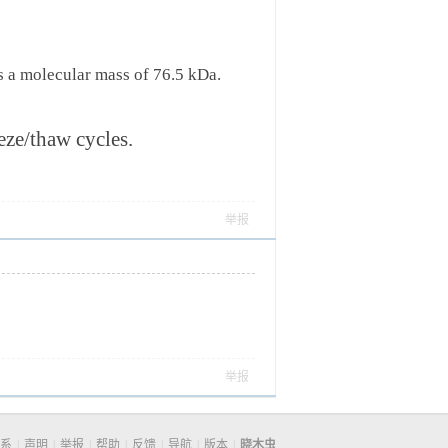
 a molecular mass of 76.5 kDa.
eze/thaw cycles.
举报
举报
系
|
声明
|
举报
|
帮助
|
反馈
|
导航
|
版本
|
晓木虫