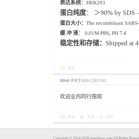
表达系统
：HEK293
蛋白纯度
：
＞
90% by SDS
蛋白大小：
The recombinant SARS-C
缓
冲
液
：
0.01M PBS, PH 7.4
稳定性和存储：
Shipped at 4
评论
ll8848
评论于
2020-2-28 15:02
欢迎业内同行围观
评论
支持
反对
Copyright © 2014-2026 emuchong.com All Rights 