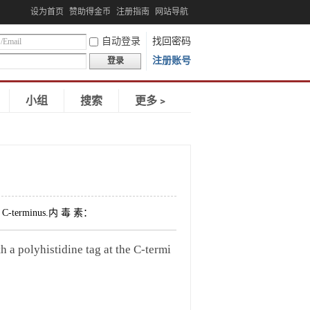
设为首页
赞助得金币
注册指南
网站导航
自动登录
找回密码
注册账号
登录
小组
搜索
更多﹥
the C-terminus.内 毒 素：
olyhistidine tag at the C-termi