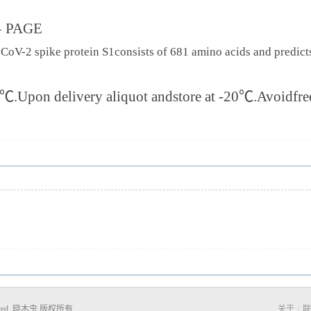
﹣
PAGE
oV-2 spike protein S1consists of 681 amino acids and predicts
℃
.Upon delivery aliquot andstore at -20
℃
.Avoidfre
Reserved. 晓木虫 版权所有
关于
|
联