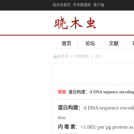
晓木虫首页
学术数据库
客户端
首页
论坛
文献
晓木虫
生物综合
正文
»
»
摘要
:
蛋白构建：A DNA sequence encoding the 
蛋白构建：
A DNA sequence encodi
nus.
内
毒
素
：<1.0EU per μg protein as