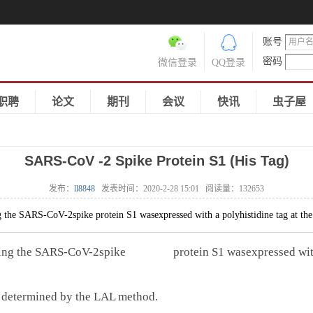
账号
密码
微信登录
QQ登录
职聘
论文
期刊
会议
快讯
虫子屋
SARS-CoV -2 Spike Protein S1 (His Tag)
发布：
ll8848
发表时间：
2020-2-28 15:01
阅读量：
132653
SARS-CoV-2spike protein S1 wasexpressed with a polyhistidine tag at 
ng the SARS-CoV-2spike protein S1 wasexpressed with a p
 determined by the LAL method.