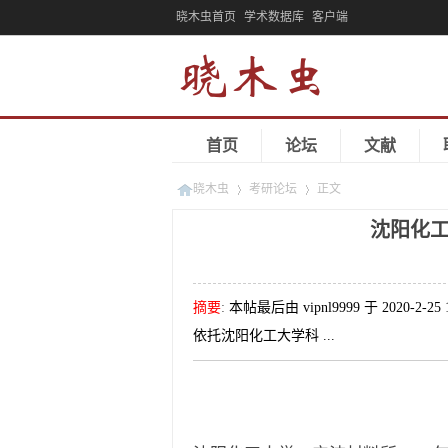
晓木虫首页
学术数据库
客户端
首页
论坛
文献
晓木虫
考研论坛
正文
沈阳化工
»
»
摘要
:
本帖最后由 vipnl9999 于 20
依托沈阳化工大学科 ...