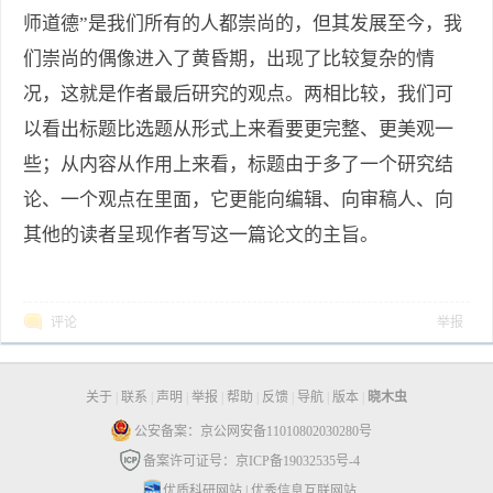
师道德”是我们所有的人都崇尚的，但其发展至今，我
们崇尚的偶像进入了黄昏期，出现了比较复杂的情
况，这就是作者最后研究的观点。两相比较，我们可
以看出标题比选题从形式上来看要更完整、更美观一
些；从内容从作用上来看，标题由于多了一个研究结
论、一个观点在里面，它更能向编辑、向审稿人、向
其他的读者呈现作者写这一篇论文的主旨。
评论
举报
关于
|
联系
|
声明
|
举报
|
帮助
|
反馈
|
导航
|
版本
|
晓木虫
公安备案：京公网安备11010802030280号
备案许可证号：京ICP备19032535号-4
优质科研网站
|
优秀信息互联网站