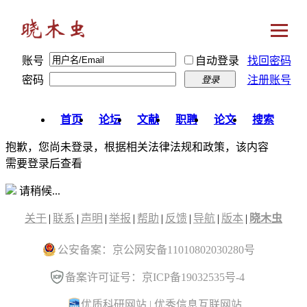
账号
自动登录
找回密码
密码
注册账号
登录
首页
论坛
文献
职聘
论文
搜索
抱歉，您尚未登录，根据相关法律法规和政策，该内容
需要登录后查看
请稍候...
关于
|
联系
|
声明
|
举报
|
帮助
|
反馈
|
导航
|
版本
|
晓木虫
公安备案：京公网安备11010802030280号
备案许可证号：京ICP备19032535号-4
优质科研网站
|
优秀信息互联网站