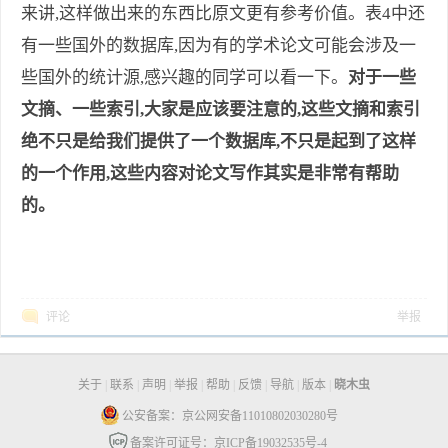
来讲,这样做出来的东西比原文更有参考价值。表4中还
有一些国外的数据库,因为有的学术论文可能会涉及一
些国外的统计源,感兴趣的同学可以看一下。
对于一些
文摘、一些索引,大家是应该要注意的,这些文摘和索引
绝不只是给我们提供了一个数据库,不只是起到了这样
的一个作用,这些内容对论文写作其实是非常有帮助
的。
评论
举报
关于
|
联系
|
声明
|
举报
|
帮助
|
反馈
|
导航
|
版本
|
晓木虫
公安备案：京公网安备11010802030280号
备案许可证号：京ICP备19032535号-4