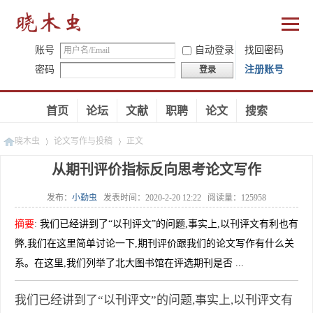
账号
自动登录
找回密码
密码
注册账号
登录
首页
论坛
文献
职聘
论文
搜索
晓木虫
论文写作与投稿
正文
从期刊评价指标反向思考论文写作
发布：
小勤虫
发表时间：
2020-2-20 12:22
阅读量：
125958
»
»
摘要
:
我们已经讲到了“以刊评文”的问题,事实上,以刊评文有利也有
弊,我们在这里简单讨论一下,期刊评价跟我们的论文写作有什么关
系。在这里,我们列举了北大图书馆在评选期刊是否 ...
我们已经讲到了“以刊评文”的问题,事实上,以刊评文有