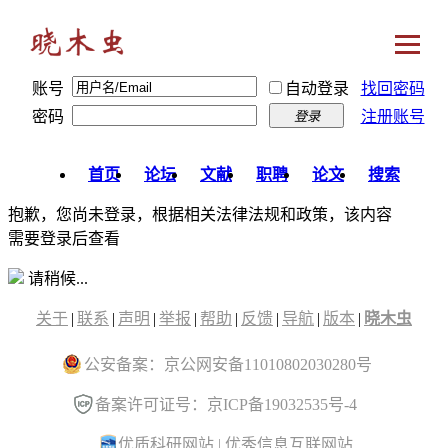
账号
自动登录
找回密码
密码
注册账号
登录
首页
论坛
文献
职聘
论文
搜索
抱歉，您尚未登录，根据相关法律法规和政策，该内容
需要登录后查看
请稍候...
关于
|
联系
|
声明
|
举报
|
帮助
|
反馈
|
导航
|
版本
|
晓木虫
公安备案：京公网安备11010802030280号
备案许可证号：京ICP备19032535号-4
优质科研网站
|
优秀信息互联网站