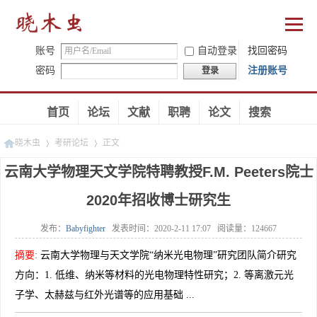
账号
自动登录
找回密码
密码
注册账号
登录
首页
论坛
文献
职聘
论文
搜索
晓木虫
考研论坛
正文
云南大学物理天文学院特聘教授F.M. Peeters院士
2020年招收博士研究生
»
»
发布：
Babyfighter
发表时间：
2020-2-11 17:07
阅读量：
124667
摘要
:
云南大学物理与天文学院“纳米光电物理”研究团队简介研究
方向：1. 低维、纳米等材料的光电物理特性研究；2. 等离激元光
子学、太赫兹与红外光谱等的应用基础 ...