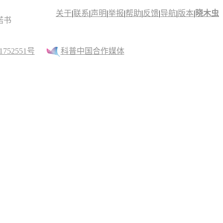
关于
|
联系
|
声明
|
举报
|
帮助
|
反馈
|
导航
|
版本
|
晓木虫
诺书
52551号
科普中国合作媒体