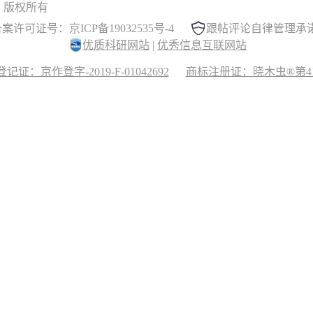
 晓木虫 版权所有
案许可证号：京ICP备19032535号-4
跟帖评论自律管理承
优质科研网站
|
优秀信息互联网站
记证：京作登字-2019-F-01042692
商标注册证：晓木虫®第417