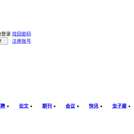
动登录
找回密码
注册账号
录
职聘
论文
期刊
会议
快讯
虫子屋