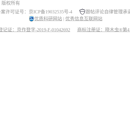
 晓木虫 版权所有
案许可证号：京ICP备19032535号-4
跟帖评论自律管理承
优质科研网站
|
优秀信息互联网站
记证：京作登字-2019-F-01042692
商标注册证：晓木虫®第417