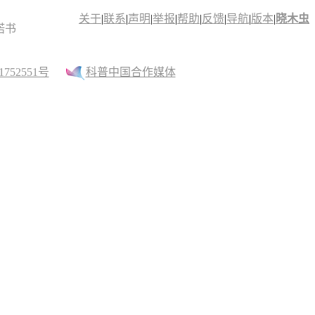
关于
|
联系
|
声明
|
举报
|
帮助
|
反馈
|
导航
|
版本
|
晓木虫
诺书
52551号
科普中国合作媒体