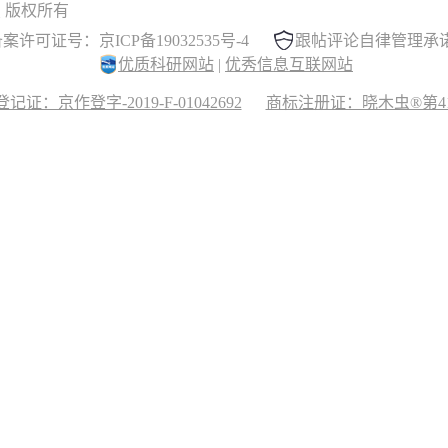
 晓木虫 版权所有
案许可证号：京ICP备19032535号-4
跟帖评论自律管理承
优质科研网站
|
优秀信息互联网站
记证：京作登字-2019-F-01042692
商标注册证：晓木虫®第417