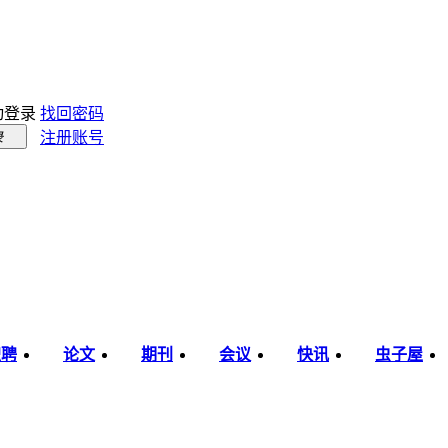
动登录
找回密码
注册账号
录
职聘
论文
期刊
会议
快讯
虫子屋