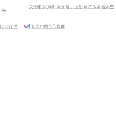
关于
|
联系
|
声明
|
举报
|
帮助
|
反馈
|
导航
|
版本
|
晓木虫
诺书
52551号
科普中国合作媒体