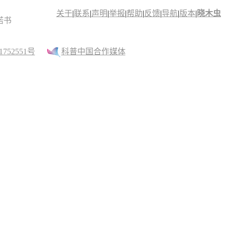
关于
|
联系
|
声明
|
举报
|
帮助
|
反馈
|
导航
|
版本
|
晓木虫
诺书
52551号
科普中国合作媒体