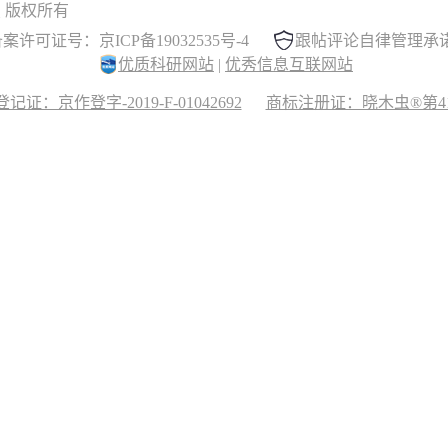
 晓木虫 版权所有
案许可证号：京ICP备19032535号-4
跟帖评论自律管理承
优质科研网站
|
优秀信息互联网站
记证：京作登字-2019-F-01042692
商标注册证：晓木虫®第417