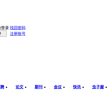
动登录
找回密码
注册账号
录
职聘
论文
期刊
会议
快讯
虫子屋