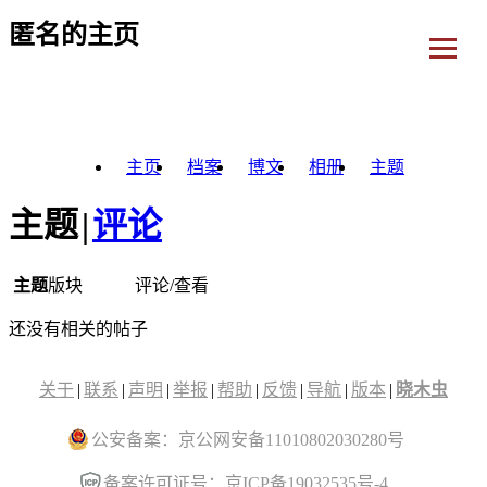
匿名的主页
主页
档案
博文
相册
主题
主题
|
评论
主题
版块
评论/查看
还没有相关的帖子
关于
|
联系
|
声明
|
举报
|
帮助
|
反馈
|
导航
|
版本
|
晓木虫
公安备案：京公网安备11010802030280号
备案许可证号：京ICP备19032535号-4