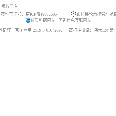
 晓木虫 版权所有
案许可证号：京ICP备19032535号-4
跟帖评论自律管理承
优质科研网站
|
优秀信息互联网站
记证：京作登字-2019-F-01042692
商标注册证：晓木虫®第417