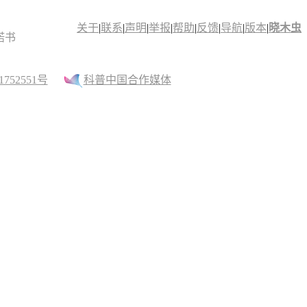
关于
|
联系
|
声明
|
举报
|
帮助
|
反馈
|
导航
|
版本
|
晓木虫
诺书
52551号
科普中国合作媒体