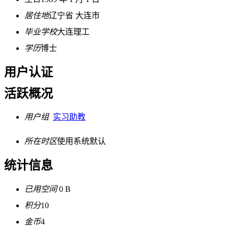
居住地
辽宁省 大连市
毕业学校
大连理工
学历
博士
用户认证
活跃概况
用户组
实习助教
所在时区
使用系统默认
统计信息
已用空间
0 B
积分
10
金币
4