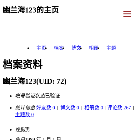
幽兰海123的主页
主页
档案
博文
相册
主题
档案资料
幽兰海123
(UID: 72)
帐号验证状态
已验证
统计信息
好友数 0
|
博文数 0
|
相册数 0
|
评论数 267
|
主题数 0
性别
男
生日
1989 年 1 月 1 日