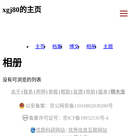
xgj80的主页
主页
档案
博文
相册
主题
相册
没有可浏览的列表
关于
|
联系
|
声明
|
举报
|
帮助
|
反馈
|
导航
|
版本
|
晓木虫
公安备案：京公网安备11010802030280号
备案许可证号：京ICP备19032535号-4
优质科研网站
|
优秀信息互联网站