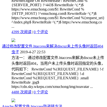
RewriteEngine On RewriteBase / RewriteCond %
{SERVER_PORT} !^443$ RewriteRule ^(.*)$
https://www.emuchong.com/$1 RewriteCond %
{HTTP_HOST} !^emuchong.com$ RewriteRule ^(.*)$
https://www.emuchong.com/$1 RewriteCond %{request_uri}
^/index.php$ RewriteRule ^(.*)$ https://www.emuchong.co
...
4399 次阅读
|
0
个评论
通过修改配置文件.htaccess来解决discuz未上传头像时返回404
虫子
2019-4-27 22:53
方法一： 通过修改配置文件.htaccess来解决discuz未上传
头像时返回404，当用户未上传头像时返回指定的头像，
代码如下： RewriteCond %{REQUEST_FILENAME} !-f
RewriteCond %{REQUEST_FILENAME} !-d
RewriteCond %{REQUEST_FILENAME} .small
RewriteRule .jpg$
https://cdn.sky.wkepu.com/xmuchong/img/noavatar ...
4488 次阅读
|
0
个评论
Apache 配置文件.htaccess防盗链方法