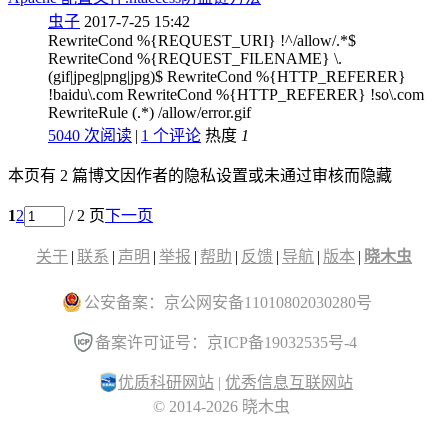
虫子
2017-7-25 15:42
RewriteCond %{REQUEST_URI} !^/allow/.*$
RewriteCond %{REQUEST_FILENAME} \.
(gif|jpeg|png|jpg)$ RewriteCond %{HTTP_REFERER}
!baidu\.com RewriteCond %{HTTP_REFERER} !so\.com
RewriteRule (.*) /allow/error.gif
5040 次阅读
|
1
个评论
热度
1
本页有 2 篇博文因作者的隐私设置或未通过审核而隐藏
1
2
/ 2 页
下一页
关于
|
联系
|
声明
|
举报
|
帮助
|
反馈
|
导航
|
版本
|
晓木虫
公安备案：京公网安备11010802030280号
备案许可证号：京ICP备19032535号-4
优质科研网站
|
优秀信息互联网站
© 2014-2026 晓木虫