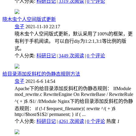
个人分类:
科研日记
|
3319 次阅读
|
0
个评论
晓木虫个人空间版式更新
虫子
2021-11-10 22:17
晓木虫个人空间版式更新，默认采用了100%的框架，更
有利于手机阅读。 可以自行diy为1:2:1,3:1等比例的版
式。
个人分类:
科研日记
|
3449 次阅读
|
0
个评论
给目录添加反斜杠的伪静态规则方法
虫子
2021-6-6 14:54
Apache下的给目录添加反斜杠的伪静态规则： IfModule
mod_rewrite.c RewriteEngine On RewriteBase / RewriteRule
^( + )$ /$1/ /IfModule Nginx下的给目录添加反斜杠的伪静
态规则： if (!-f $request_filename){ rewrite ^/( + )$
http://$host/$1$2/ permanent; } if ( ...
个人分类:
科研日记
|
4261 次阅读
|
0
个评论
热度
1