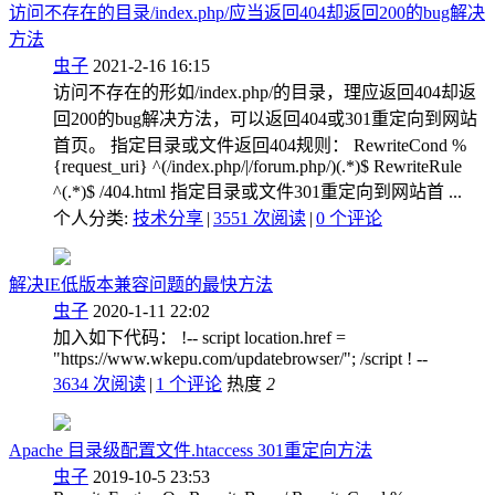
访问不存在的目录/index.php/应当返回404却返回200的bug解决
方法
虫子
2021-2-16 16:15
访问不存在的形如/index.php/的目录，理应返回404却返
回200的bug解决方法，可以返回404或301重定向到网站
首页。 指定目录或文件返回404规则： RewriteCond %
{request_uri} ^(/index.php/|/forum.php/)(.*)$ RewriteRule
^(.*)$ /404.html 指定目录或文件301重定向到网站首 ...
个人分类:
技术分享
|
3551 次阅读
|
0
个评论
解决IE低版本兼容问题的最快方法
虫子
2020-1-11 22:02
加入如下代码： !-- script location.href =
"https://www.wkepu.com/updatebrowser/"; /script ! --
3634 次阅读
|
1
个评论
热度
2
Apache 目录级配置文件.htaccess 301重定向方法
虫子
2019-10-5 23:53