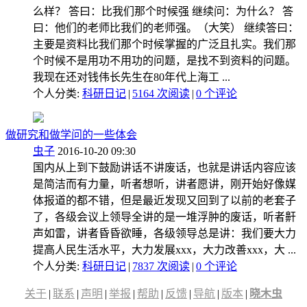
么样？ 答曰：比我们那个时候强 继续问：为什么？ 答
曰：他们的老师比我们的老师强。（大笑） 继续答曰：
主要是资料比我们那个时候掌握的广泛且扎实。我们那
个时候不是用功不用功的问题，是找不到资料的问题。
我现在还对钱伟长先生在80年代上海工 ...
个人分类:
科研日记
|
5164 次阅读
|
0
个评论
做研究和做学问的一些体会
虫子
2016-10-20 09:30
国内从上到下鼓励讲话不讲废话，也就是讲话内容应该
是简洁而有力量，听者想听，讲者愿讲，刚开始好像媒
体报道的都不错，但是最近发现又回到了以前的老套子
了，各级会议上领导全讲的是一堆浮肿的废话，听者鼾
声如雷，讲者昏昏欲睡，各级领导总是讲：我们要大力
提高人民生活水平，大力发展xxx，大力改善xxx，大 ...
个人分类:
科研日记
|
7837 次阅读
|
0
个评论
关于
|
联系
|
声明
|
举报
|
帮助
|
反馈
|
导航
|
版本
|
晓木虫