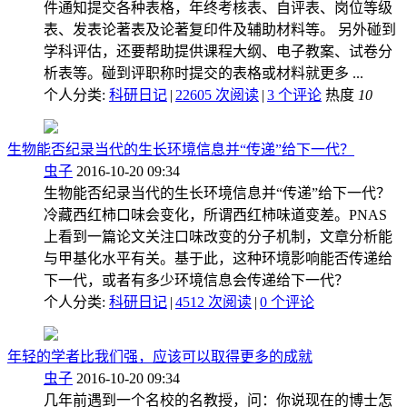
件通知提交各种表格，年终考核表、自评表、岗位等级
表、发表论著表及论著复印件及辅助材料等。 另外碰到
学科评估，还要帮助提供课程大纲、电子教案、试卷分
析表等。碰到评职称时提交的表格或材料就更多 ...
个人分类:
科研日记
|
22605 次阅读
|
3
个评论
热度
10
生物能否纪录当代的生长环境信息并“传递”给下一代？
虫子
2016-10-20 09:34
生物能否纪录当代的生长环境信息并“传递”给下一代？
冷藏西红柿口味会变化，所谓西红柿味道变差。PNAS
上看到一篇论文关注口味改变的分子机制，文章分析能
与甲基化水平有关。基于此，这种环境影响能否传递给
下一代，或者有多少环境信息会传递给下一代？
个人分类:
科研日记
|
4512 次阅读
|
0
个评论
年轻的学者比我们强，应该可以取得更多的成就
虫子
2016-10-20 09:34
几年前遇到一个名校的名教授，问：你说现在的博士怎