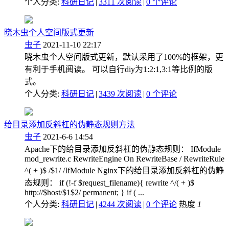
个人分类:
科研日记
|
3311 次阅读
|
0
个评论
晓木虫个人空间版式更新
虫子
2021-11-10 22:17
晓木虫个人空间版式更新，默认采用了100%的框架，更
有利于手机阅读。 可以自行diy为1:2:1,3:1等比例的版
式。
个人分类:
科研日记
|
3439 次阅读
|
0
个评论
给目录添加反斜杠的伪静态规则方法
虫子
2021-6-6 14:54
Apache下的给目录添加反斜杠的伪静态规则： IfModule
mod_rewrite.c RewriteEngine On RewriteBase / RewriteRule
^( + )$ /$1/ /IfModule Nginx下的给目录添加反斜杠的伪静
态规则： if (!-f $request_filename){ rewrite ^/( + )$
http://$host/$1$2/ permanent; } if ( ...
个人分类:
科研日记
|
4244 次阅读
|
0
个评论
热度
1