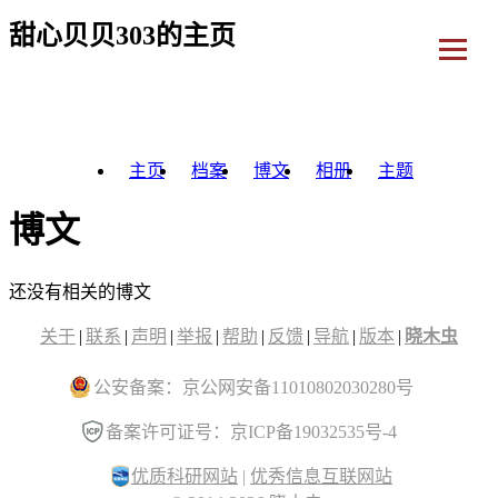
甜心贝贝303的主页
主页
档案
博文
相册
主题
博文
还没有相关的博文
关于
|
联系
|
声明
|
举报
|
帮助
|
反馈
|
导航
|
版本
|
晓木虫
公安备案：京公网安备11010802030280号
备案许可证号：京ICP备19032535号-4
优质科研网站
|
优秀信息互联网站