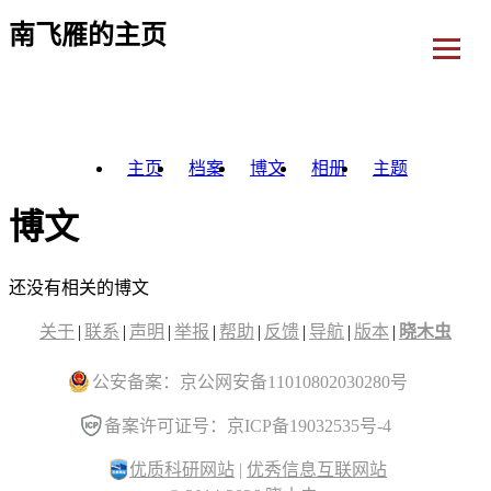
南飞雁的主页
主页
档案
博文
相册
主题
博文
还没有相关的博文
关于
|
联系
|
声明
|
举报
|
帮助
|
反馈
|
导航
|
版本
|
晓木虫
公安备案：京公网安备11010802030280号
备案许可证号：京ICP备19032535号-4
优质科研网站
|
优秀信息互联网站